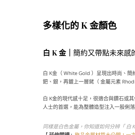
多樣化的
K
金顏色
白 K 金｜
簡約又帶點未來感
白 K金（ White Gold ）呈現
鈀、銀，再鍍上一層銠（ 金屬元素 Rh
白 K金的現代感十足，很適合與鑽石或
人士的首選，能為整體造型注入一股俐落
同樣是白色金屬，你知道如何分辨「 白 K金
【
延伸閱讀 :
飾品金屬材質大公開 | 