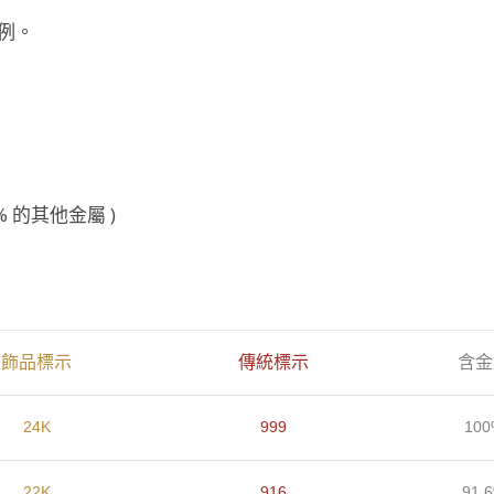
例。
% 的其他金屬 )
飾品標示
傳統標示
含金
24K
999
100
22K
916
91.