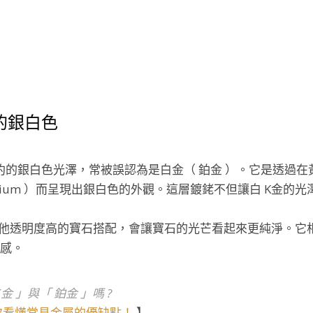
的銀白色
出時尚、簡約的銀白色光澤，常被誤認為是白金（ 鉑金 ）。它是
odium ）而呈現出銀白色的外觀。這層鍍銠不但讓白 K金
其他透明度高的寶石搭配，會讓寶石的光芒看起來更純淨。它
感。
 」與「 鉑金 」嗎 ?
一次看懂常見金屬的優缺點！
】