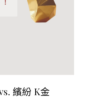
. 繽紛 K金