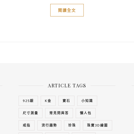
閱讀全文
ARTICLE TAGS
925銀
K金
寶石
小知識
尺寸測量
常見問與答
懶人包
戒指
流行趨勢
珍珠
珠寶3D繪圖